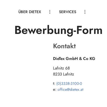
ÜBER DIETEX
SERVICES
Bewerbung-Form
Skip
ANSPRECHPARTNER
MIETWÄSCHE
to
content
INDIVIDUELLE WÄSCHE
NACHHALTIGKEIT
Kontakt
LOHNWÄSCHE
KARRIERE
ARBEITSKLEIDUNG
KONTAKT
DieTex GmbH & Co KG
SCHADENSANIERUNG
Lafnitz 68
8233 Lafnitz
t:
(0)3338-3100-0
e:
office@­dietex.at